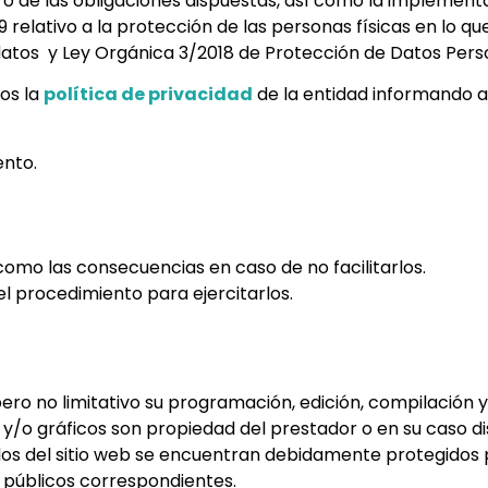
ro de las obligaciones dispuestas, así como la implement
relativo a la protección de las personas físicas en lo q
 datos y Ley Orgánica 3/2018 de Protección de Datos Perso
ios la
política de privacidad
de la entidad informando a 
ento.
í como las consecuencias en caso de no facilitarlos.
el procedimiento para ejercitarlos.
vo pero no limitativo su programación, edición, compilaci
o y/o gráficos son propiedad del prestador o en su caso d
dos del sitio web se encuentran debidamente protegidos 
os públicos correspondientes.