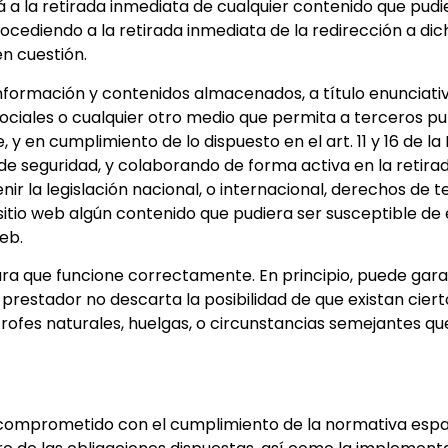
 a la retirada inmediata de cualquier contenido que pudie
procediendo a la retirada inmediata de la redirección a d
en cuestión.
formación y contenidos almacenados, a título enunciativo 
ociales o cualquier otro medio que permita a terceros p
y en cumplimiento de lo dispuesto en el art. 11 y 16 de la
s de seguridad, y colaborando de forma activa en la retir
r la legislación nacional, o internacional, derechos de t
sitio web algún contenido que pudiera ser susceptible de e
web.
ara que funcione correctamente. En principio, puede gara
el prestador no descarta la posibilidad de que existan cie
ofes naturales, huelgas, o circunstancias semejantes qu
comprometido con el cumplimiento de la normativa espa